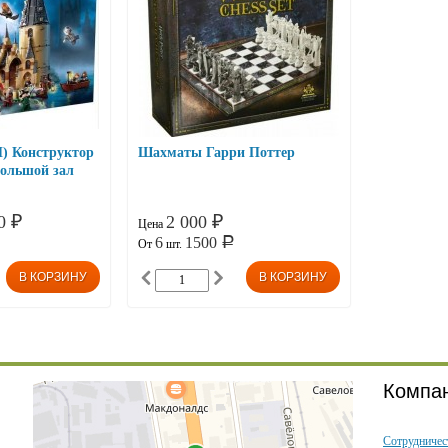
 Конструктор
Шахматы Гарри Поттер
Большой зал
00
2 000
₽
₽
Цена
6
1500
Р
От
шт.
Компа
Сотрудничес