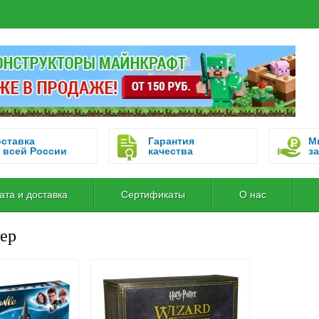
ставка
Гарантия
М
 всей России
качества
за
ата и доставка
Сертификаты
О нас
ер