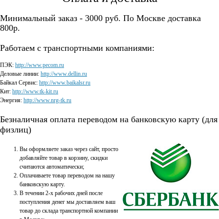
Минимальный заказ - 3000 руб. По Москве доставка
800р.
Работаем с транспортными компаниями:
ПЭК:
http://www.pecom.ru
Деловые линии:
http://www.dellin.ru
Байкал Сервис:
http://www.baikalsr.ru
Кит:
http://www.tk-kit.ru
Энергия:
http://www.nrg-tk.ru
Безналичная оплата переводом на банковскую карту (для
физлиц)
Вы оформляете заказ через сайт, просто
добавляйте товар в корзину, скидки
считаются автоматически;
Оплачиваете товар переводом на нашу
банковскую карту.
В течении 2-х рабочих дней после
поступления денег мы доставляем ваш
товар до склада транспортной компании