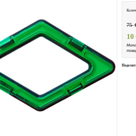
Колич
75
10
Мини
това
Поделит