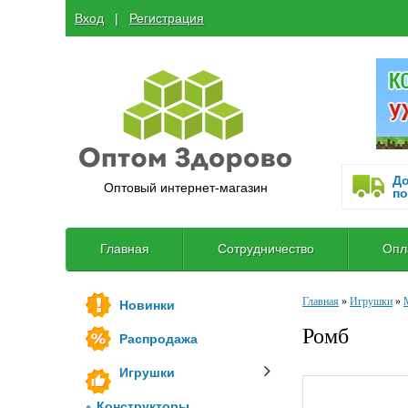
Вход
  |  
Регистрация
До
Оптовый интернет-магазин
по
Главная
Сотрудничество
Опл
Главная
»
Игрушки
»
Новинки
Ромб
Распродажа
Игрушки
Конструкторы