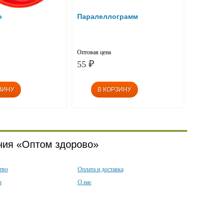
о
Паралеллограмм
Оптовая цена
55
₽
ния «Оптом здорово»
тво
Оплата и доставка
ы
О нас