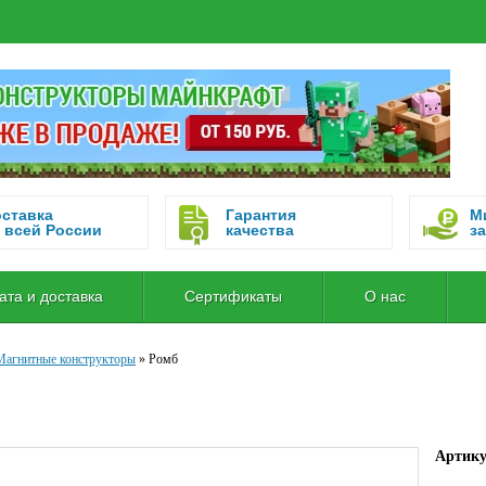
ставка
Гарантия
М
 всей России
качества
за
ата и доставка
Сертификаты
О нас
Магнитные конструкторы
»
Ромб
Артик