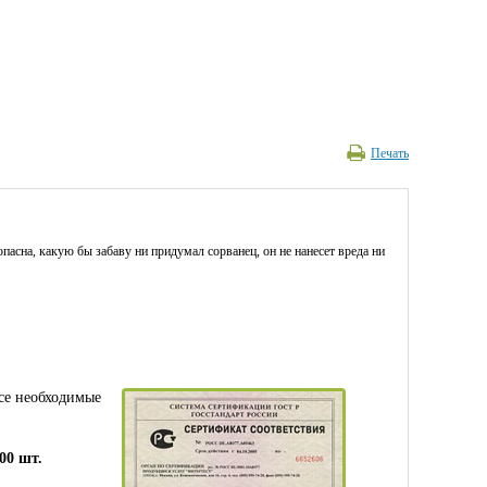
Печать
пасна, какую бы забаву ни придумал сорванец, он не нанесет вреда ни
се необходимые
00 шт.