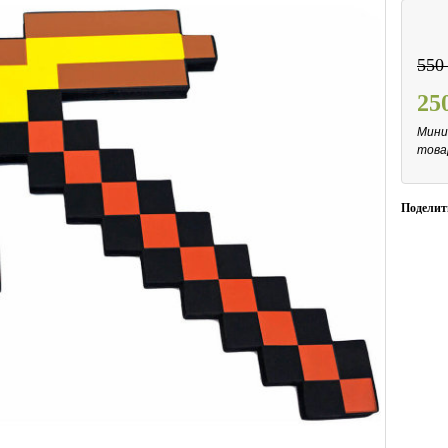
55
25
Мини
това
Поделит