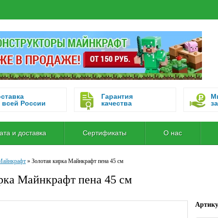
ставка
Гарантия
М
 всей России
качества
за
ата и доставка
Сертификаты
О нас
Майнкрафт
»
Золотая кирка Майнкрафт пена 45 см
рка Майнкрафт пена 45 см
Артик