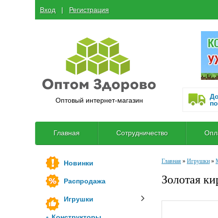
Вход
  |  
Регистрация
До
Оптовый интернет-магазин
по
Главная
Сотрудничество
Опл
Главная
»
Игрушки
»
Новинки
Золотая ки
Распродажа
Игрушки
Конструкторы