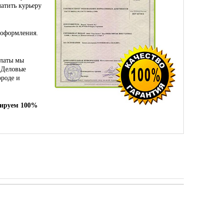
атить курьеру
 оформления.
платы мы
 Деловые
ороде и
тируем 100%