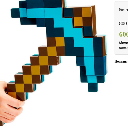
Колич
80
60
Мини
това
Поделит