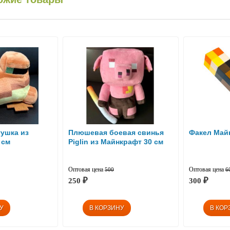
ушка из
Плюшевая боевая свинья
Факел Май
 см
Piglin из Майнкрафт 30 см
Оптовая цена
Оптовая цена
500
6
250
300
₽
₽