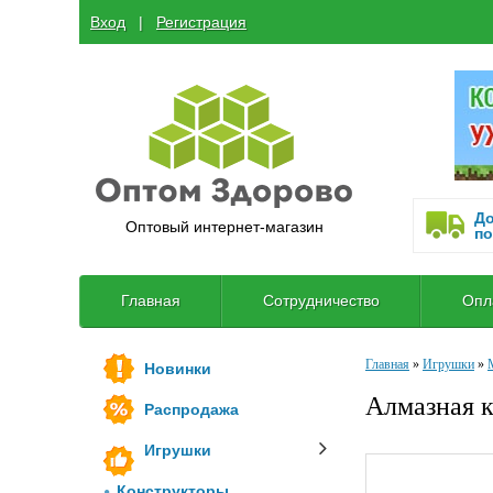
Вход
  |  
Регистрация
До
Оптовый интернет-магазин
по
Главная
Сотрудничество
Опл
Главная
»
Игрушки
»
Новинки
Алмазная 
Распродажа
Игрушки
Конструкторы