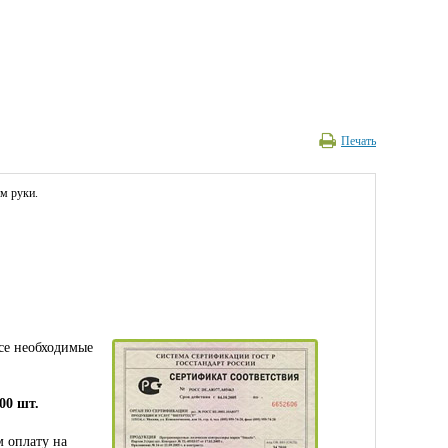
Печать
ем руки.
се необходимые
00 шт.
 оплату на