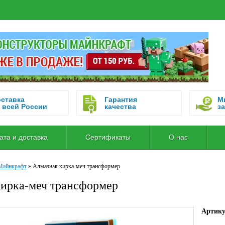
ставка
Гарантия
М
 всей России
качества
за
ата и доставка
Сертификаты
О нас
Майнкрафт
»
Алмазная кирка-меч трансформер
кирка-меч трансформер
Артик